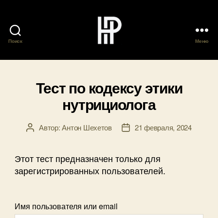
Поиск
Меню
Общественное
Объединение
"Нутрициологи
России"
Тест по кодексу этики
нутрициолога
Автор:
Антон Шехетов
21 февраля, 2024
Автор
Дата
записи
записи
Этот тест предназначен только для
зарегистрированных пользователей.
Имя пользователя или email