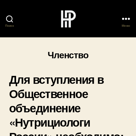
Поиск
Меню
Общественное
Объединение
"Нутрициологи
России"
Членство
Для вступления в
Общественное
объединение
«Нутрициологи