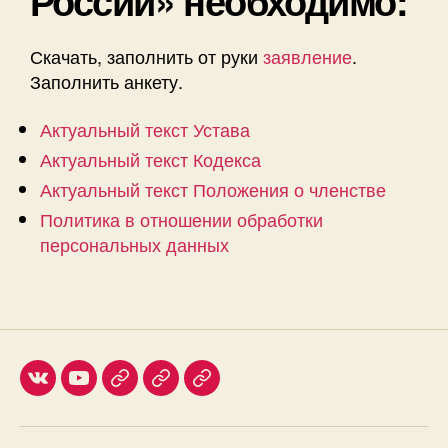
России» необходимо:
Скачать, заполнить от руки
заявление
.
Заполнить анкету.
Актуальный текст Устава
Актуальный текст Кодекса
Актуальный текст Положения о членстве
Политика в отношении обработки
персональных данных
Мы
Мы
Наш
Медиа
ФнР
ВКонтакте
в
канал
о
youtube
в
питании