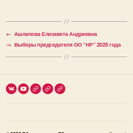
←
Ашлапова Елизавета Андреевна
→
Выборы председателя ОО “НР” 2025 года
Мы
Мы
Наш
Медиа
ФнР
ВКонтакте
в
канал
о
youtube
в
питании
Телеграм