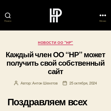
Поиск
Меню
Общественное
Объединение
"Нутрициологи
России"
Рубрики
НОВОСТИ ОО "НР"
Каждый член ОО “НР” может
получить свой собственный
сайт
Автор:
Антон Шехетов
25 октября, 2024
Автор
Дата
записи
записи
Поздравляем всех